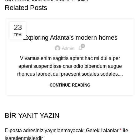
Related Posts
DECORATION
23
TEM
Exploring Atlanta’s modern homes
0
Admin
Vivamus enim sagittis aptent hac mi dui a per
aptent suspendisse cras odio bibendum augue
rhoncus laoreet dui praesent sodales sodales....
CONTINUE READING
BIR YANIT YAZIN
E-posta adresiniz yayınlanmayacak.
Gerekli alanlar
*
ile
işaretlenmişlerdir